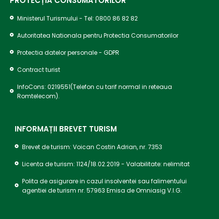
PROTECȚIA CONSUMATORILOR ​
Ministerul Turismului - Tel: 0800 86 82 82
Autoritatea Nationala pentru Protectia Consumatorilor
Protectia datelor personale - GDPR
Contract turist
InfoCons: 0219551(Telefon cu tarif normal in reteaua
Romtelecom).
INFORMAȚII BREVET TURISM
Brevet de turism: Voican Costin Adrian, nr. 7353
Licenta de turism: 1124/18.02.2019 - Valabilitate: nelimitat
Polita de asigurare in cazul insolventei sau falimentului
agentiei de turism nr. 57963 Emisa de Omniasig V.I.G.