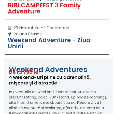
BIBI CAMPFEST 3 Family
Adventure
29 Noiembrie – 1 Decembrie
Poiana Brașov
Weekend Adventure - Ziua
Unirii
Weekend Adventures
De la 790 lei
4 weekend-uri pline cu adrenalină,
mișcare și distracție
În aventurile de weekend, încerci sporturi diverse
precum rafting, caiac, SUP (stand-up paddleboarding),
bike trips, drumeții, snowboard sau ski. Fiecare zi va fi
plină de aventură și explorare, oferindu-ți ocazia de a-
ți îmbogăți experiența și de a-ți testa limitele într-un