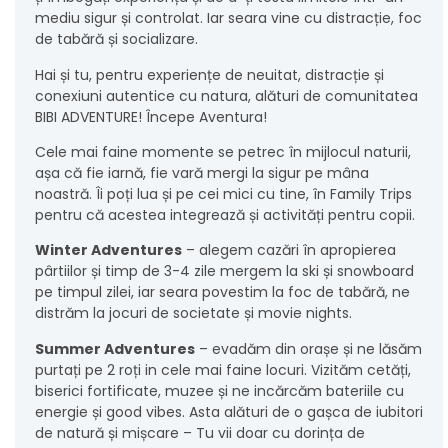
mediu sigur și controlat. Iar seara vine cu distracție, foc
de tabără și socializare.
Hai și tu, pentru experiențe de neuitat, distracție și
conexiuni autentice cu natura, alături de comunitatea
BIBI ADVENTURE! Începe Aventura!
Cele mai faine momente se petrec în mijlocul naturii,
așa că fie iarnă, fie vară mergi la sigur pe mâna
noastră. Îi poți lua și pe cei mici cu tine, în Family Trips
pentru că acestea integrează și activități pentru copii.
Winter Adventures
– alegem cazări în apropierea
pârtiilor și timp de 3-4 zile mergem la ski și snowboard
pe timpul zilei, iar seara povestim la foc de tabără, ne
distrăm la jocuri de societate și movie nights.
Summer Adventures
– evadăm din orașe și ne lăsăm
purtați pe 2 roți in cele mai faine locuri. Vizităm cetăți,
biserici fortificate, muzee și ne incărcăm bateriile cu
energie și good vibes. Asta alături de o gașca de iubitori
de natură și mișcare – Tu vii doar cu dorința de