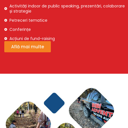
Activități indoor de public speaking, prezentări, colaborare
și strategie
Petreceri tematice
Conferințe
Acțiuni de fund-raising
Află mai multe