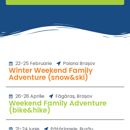
22-25 Februarie
Poiana Brașov
Winter Weekend Family
Adventure (snow&ski)
26-28 Aprilie
Făgăraș, Brașov
Weekend Family Adventure
(bike&hike)
21-24 Iunie
Pătârlagele, Buzău