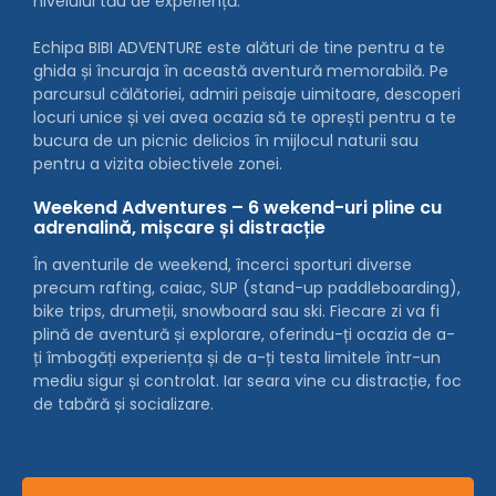
nivelului tău de experiență.
Echipa BIBI ADVENTURE este alături de tine pentru a te
ghida și încuraja în această aventură memorabilă. Pe
parcursul călătoriei, admiri peisaje uimitoare, descoperi
locuri unice și vei avea ocazia să te oprești pentru a te
bucura de un picnic delicios în mijlocul naturii sau
pentru a vizita obiectivele zonei.
Weekend Adventures – 6 wekend-uri pline cu
adrenalină, mișcare și distracție
În aventurile de weekend, încerci sporturi diverse
precum rafting, caiac, SUP (stand-up paddleboarding),
bike trips, drumeții, snowboard sau ski. Fiecare zi va fi
plină de aventură și explorare, oferindu-ți ocazia de a-
ți îmbogăți experiența și de a-ți testa limitele într-un
mediu sigur și controlat. Iar seara vine cu distracție, foc
de tabără și socializare.